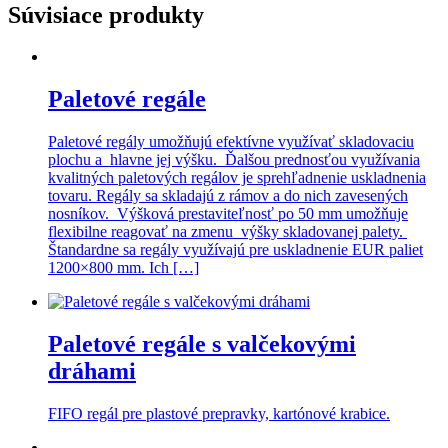
Súvisiace produkty
Paletové regále
Paletové regály umožňujú efektívne využívať skladovaciu
plochu a hlavne jej výšku. Ďalšou prednosťou využívania
kvalitných paletových regálov je sprehľadnenie uskladnenia
tovaru. Regály sa skladajú z rámov a do nich zavesených
nosníkov. Výšková prestaviteľnosť po 50 mm umožňuje
flexibilne reagovať na zmenu výšky skladovanej palety.
Štandardne sa regály využívajú pre uskladnenie EUR paliet
1200×800 mm. Ich […]
Paletové regále s valčekovými
dráhami
FIFO regál pre plastové prepravky, kartónové krabice.