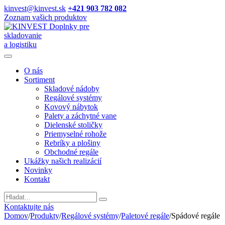
kinvest@kinvest.sk
+421 903 782 082
Zoznam vašich produktov
Doplnky pre
skladovanie
a logistiku
O nás
Sortiment
Skladové nádoby
Regálové systémy
Kovový nábytok
Palety a záchytné vane
Dielenské stoličky
Priemyselné rohože
Rebríky a plošiny
Obchodné regále
Ukážky našich realizácií
Novinky
Kontakt
Vyhladavanie
Kontaktujte nás
Domov
/
Produkty
/
Regálové systémy
/
Paletové regále
/
Spádové regále