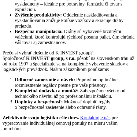
vyskladnený – ideálne pre potraviny, farmáciu či tovar s
expiráciou.
Zvýšenie produktivity:
Oddelenie naskladňovania a
vyskladňovania znižuje kolízie vozíkov a skracuje dráhy
prejazdu.
Bezpečná manipulácia:
Dráhy sú vybavené brzdnými
valčekmi, ktoré kontrolujú rýchlosť posunu paliet, čím chránia
váš tovar aj zamestnancov.
Prečo si vybrať riešenie od K INVEST group?
Spoločnosť
K INVEST group, s r.o.
pôsobí na slovenskom trhu už
od roku 1997 a špecializuje sa na kompletné vybavenie skladov a
logistických prevádzok. Našim zákazníkom ponúkame:
Odborné zameranie a návrh:
Pripravíme optimálne
rozmiestnenie regálov presne pre vaše priestory.
Kompletná dodávka a montáž:
Zabezpečíme všetko od
technického návrhu až po profesionálnu inštaláciu.
Doplnky a bezpečnosť:
Možnosť doplniť regály
o bezpečnostné zasietenie alebo ochranné rámy.
Zefektívnite svoju logistiku ešte dnes.
Kontaktujte nás
pre
vypracovanie individuálnej cenovej ponuky na mieru vašim
potrebám.