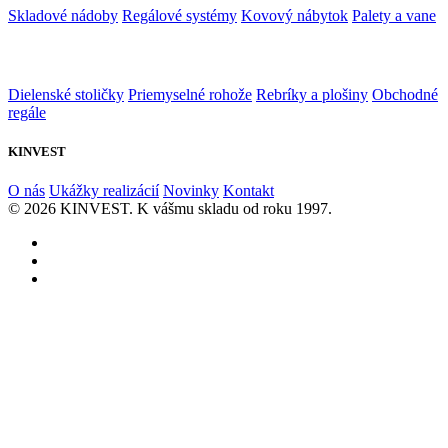
Skladové nádoby
Regálové systémy
Kovový nábytok
Palety a vane
Dielenské stoličky
Priemyselné rohože
Rebríky a plošiny
Obchodné
regále
KINVEST
O nás
Ukážky realizácií
Novinky
Kontakt
© 2026 KINVEST. K vášmu skladu od roku 1997.
facebook
instagram
linkedin