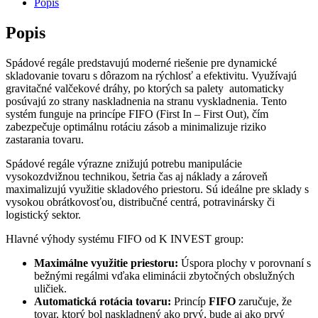
Popis
Popis
Spádové regále predstavujú moderné riešenie pre dynamické
skladovanie tovaru s dôrazom na rýchlosť a efektivitu. Využívajú
gravitačné valčekové dráhy, po ktorých sa palety automaticky
posúvajú zo strany naskladnenia na stranu vyskladnenia. Tento
systém funguje na princípe FIFO (First In – First Out), čím
zabezpečuje optimálnu rotáciu zásob a minimalizuje riziko
zastarania tovaru.
Spádové regále výrazne znižujú potrebu manipulácie
vysokozdvižnou technikou, šetria čas aj náklady a zároveň
maximalizujú využitie skladového priestoru. Sú ideálne pre sklady s
vysokou obrátkovosťou, distribučné centrá, potravinársky či
logistický sektor.
Hlavné výhody systému FIFO od K INVEST group:
Maximálne využitie priestoru:
Úspora plochy v porovnaní s
bežnými regálmi vďaka eliminácii zbytočných obslužných
uličiek.
Automatická rotácia tovaru:
Princíp
FIFO
zaručuje, že
tovar, ktorý bol naskladnený ako prvý, bude aj ako prvý