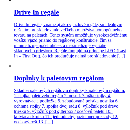
Drive In regále
Drive In regále, známe aj ako vjazdové regále, sú ideálnym
riešením pre skladovanie veľkého množstva homogénneho
tovaru na paletách. Tento systém umožňuje vysokozdvižnému
vozíku vjazd priamo do regálovej konštrukcie, čím sa
minimalizuje počet uličiek a maximalizuje využitie
skladového priestoru. Regále fungujú na princípe LIFO (Last
In – First Out), čo ich predurčuje najmä pre skladovanie […]
Doplnky k paletovým regálom
Skladba paletových regálov a doplnky k paletovým regálom:
1. stojka paletového regálu 2. nosník 3. päta stojky 4.
vyrovnávacia podložka 5. zabudovaná poistka nosníka 6.
ochrana stojky 7. spojka dvoj radu 8. výložník pod drevo
triesku 9. výložník pod gitterbox / oceľovú paletu 10.
kotviaca skrutka 11. jednoduchý pozicioner pre sudy 12.
oceľový rošt 13. […]