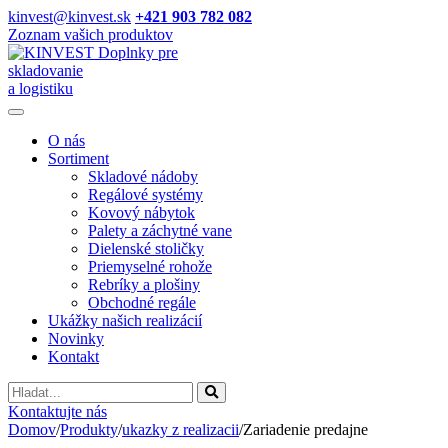
kinvest@kinvest.sk
+421 903 782 082
Zoznam vašich produktov
Doplnky pre
skladovanie
a logistiku
O nás
Sortiment
Skladové nádoby
Regálové systémy
Kovový nábytok
Palety a záchytné vane
Dielenské stoličky
Priemyselné rohože
Rebríky a plošiny
Obchodné regále
Ukážky našich realizácií
Novinky
Kontakt
Vyhladavanie
Kontaktujte nás
Domov
/
Produkty
/
ukazky z realizacii
/
Zariadenie predajne