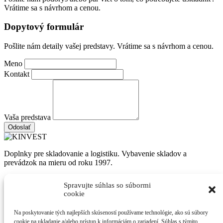
Vrátime sa s návrhom a cenou.
Dopytový formulár
Pošlite nám detaily vašej predstavy. Vrátime sa s návrhom a cenou.
Meno
Kontakt
Vaša predstava
Odoslať
Doplnky pre skladovanie a logistiku. Vybavenie skladov a
prevádzok na mieru od roku 1997.
Sortiment
Spravujte súhlas so súbormi
cookie
Skladové nádoby
Regálové systémy
Kovový nábytok
Palety a vane
Na poskytovanie tých najlepších skúseností používame technológie, ako sú súbory
cookie na ukladanie a/alebo prístup k informáciám o zariadení. Súhlas s týmito