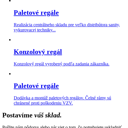
Paletové regále
Realizácia centrálneho skladu pre veľko distribútora sanity,
vykurovacej techniky...
Konzolový regál
Konzolový regál vyrobený podľa zadania zákazníka.
Paletové regále
Dodávka a montáž paletových regálov. Čelné rámy sú
chránené proti poškodeniu VZV.
Postavíme
váš sklad.
Pošlite nám pôdorys alebo pár viet o tom, čo potrebujete uskladniť.