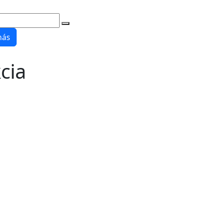
nás
cia