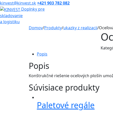
kinvest@kinvest.sk
+421 903 782 082
Doplnky pre
skladovanie
a logistiku
Domov
/
Produkty
/
ukazky z realizacii
/
Oceľová
Oc
Kateg
Popis
Popis
Konštrukčné riešenie oceľových plošín umož
Súvisiace produkty
Paletové regále