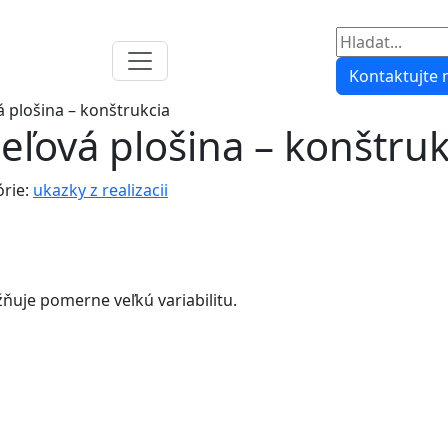
Vyhladavanie
Kontaktujte 
 plošina – konštrukcia
eľová plošina – konštruk
órie:
ukazky z realizacii
ňuje pomerne veľkú variabilitu.