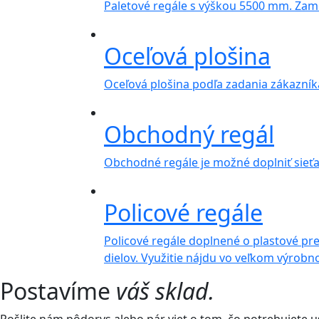
Paletové regále s výškou 5500 mm. Zame
Oceľová plošina
Oceľová plošina podľa zadania zákazník
Obchodný regál
Obchodné regále je možné doplniť sieťa
Policové regále
Policové regále doplnené o plastové pre
dielov. Využitie nájdu vo veľkom výrobn
Postavíme
váš sklad.
Pošlite nám pôdorys alebo pár viet o tom, čo potrebujete u