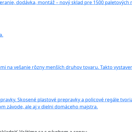
ranie, dodávka, montáž – nový sklad pre 1500 paletových 
a.
mi na vešanie rôzny menších druhov tovaru. Takto vystaven
pravky. Skosené plastové prepravky a policové regále tvori
om závode, ale aj v dielni domáceho majstra.
skladniť. Vrátime sa s návrhom a cenou.