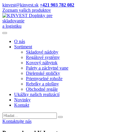
kinvest@kinvest.sk
+421 903 782 082
Zoznam vašich produktov
Doplnky pre
skladovanie
a logistiku
O nás
Sortiment
Skladové nádoby
Regálové systémy
Kovový nábytok
Palety a záchytné vane
Dielenské stoličky
Priemyselné rohože
Rebríky a plošiny
Obchodné regále
Ukážky našich realizácií
Novinky
Kontakt
Vyhladavanie
Kontaktujte nás