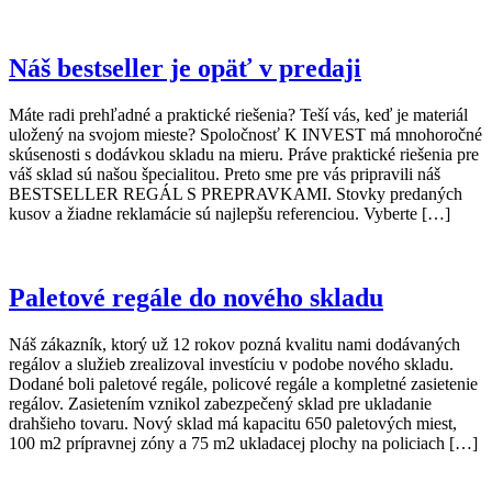
Náš bestseller je opäť v predaji
Máte radi prehľadné a praktické riešenia? Teší vás, keď je materiál
uložený na svojom mieste? Spoločnosť K INVEST má mnohoročné
skúsenosti s dodávkou skladu na mieru. Práve praktické riešenia pre
váš sklad sú našou špecialitou. Preto sme pre vás pripravili náš
BESTSELLER REGÁL S PREPRAVKAMI. Stovky predaných
kusov a žiadne reklamácie sú najlepšu referenciou. Vyberte […]
Paletové regále do nového skladu
Náš zákazník, ktorý už 12 rokov pozná kvalitu nami dodávaných
regálov a služieb zrealizoval investíciu v podobe nového skladu.
Dodané boli paletové regále, policové regále a kompletné zasietenie
regálov. Zasietením vznikol zabezpečený sklad pre ukladanie
drahšieho tovaru. Nový sklad má kapacitu 650 paletových miest,
100 m2 prípravnej zóny a 75 m2 ukladacej plochy na policiach […]