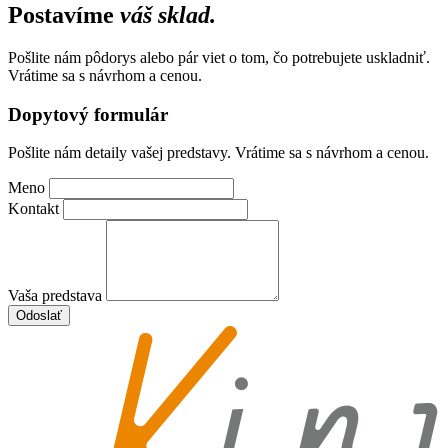
článkoch
Postavíme
váš sklad.
Pošlite nám pôdorys alebo pár viet o tom, čo potrebujete uskladniť.
Vrátime sa s návrhom a cenou.
Dopytový formulár
Pošlite nám detaily vašej predstavy. Vrátime sa s návrhom a cenou.
Meno
Kontakt
Vaša predstava
Odoslať