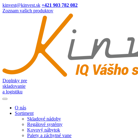
kinvest@kinvest.sk
+421 903 782 082
Zoznam vašich produktov
Doplnky pre
skladovanie
a logistiku
O nás
Sortiment
Skladové nádoby
Regálové systémy
Kovový nábytok
Palety a záchytné vane