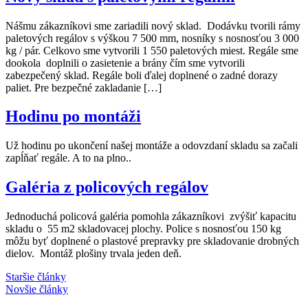
Nášmu zákazníkovi sme zariadili nový sklad. Dodávku tvorili rámy
paletových regálov s výškou 7 500 mm, nosníky s nosnosťou 3 000
kg / pár. Celkovo sme vytvorili 1 550 paletových miest. Regále sme
dookola doplnili o zasietenie a brány čím sme vytvorili
zabezpečený sklad. Regále boli ďalej doplnené o zadné dorazy
paliet. Pre bezpečné zakladanie […]
Hodinu po montáži
Už hodinu po ukončení našej montáže a odovzdaní skladu sa začali
zapĺňať regále. A to na plno..
Galéria z policových regálov
Jednoduchá policová galéria pomohla zákazníkovi zvýšiť kapacitu
skladu o 55 m2 skladovacej plochy. Police s nosnosťou 150 kg
môžu byť doplnené o plastové prepravky pre skladovanie drobných
dielov. Montáž plošiny trvala jeden deň.
Navigácia
Staršie články
Novšie články
v