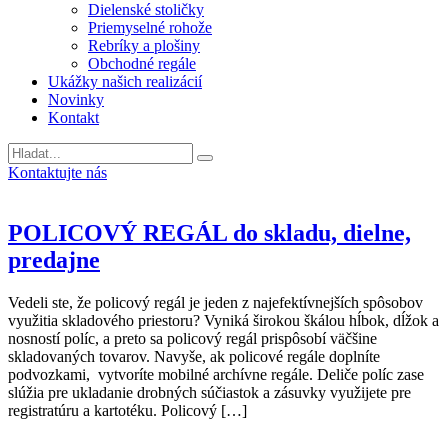
Dielenské stoličky
Priemyselné rohože
Rebríky a plošiny
Obchodné regále
Ukážky našich realizácií
Novinky
Kontakt
Vyhladavanie
Kontaktujte nás
Novinky
POLICOVÝ REGÁL do skladu, dielne,
predajne
Vedeli ste, že policový regál je jeden z najefektívnejších spôsobov
využitia skladového priestoru? Vyniká širokou škálou hĺbok, dĺžok a
nosností políc, a preto sa policový regál prispôsobí väčšine
skladovaných tovarov. Navyše, ak policové regále doplníte
podvozkami, vytvoríte mobilné archívne regále. Deliče políc zase
slúžia pre ukladanie drobných súčiastok a zásuvky využijete pre
registratúru a kartotéku. Policový […]