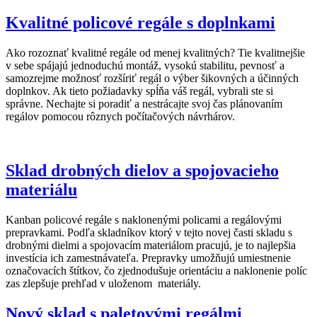
Kvalitné policové regále s doplnkami
Ako rozoznať kvalitné regále od menej kvalitných? Tie kvalitnejšie
v sebe spájajú jednoduchú montáž, vysokú stabilitu, pevnosť a
samozrejme možnosť rozšíriť regál o výber šikovných a účinných
doplnkov. Ak tieto požiadavky spĺňa váš regál, vybrali ste si
správne. Nechajte si poradiť a nestrácajte svoj čas plánovaním
regálov pomocou rôznych počítačových návrhárov.
Sklad drobných dielov a spojovacieho
materiálu
Kanban policové regále s naklonenými policami a regálovými
prepravkami. Podľa skladníkov ktorý v tejto novej časti skladu s
drobnými dielmi a spojovacím materiálom pracujú, je to najlepšia
investícia ich zamestnávateľa. Prepravky umožňujú umiestnenie
označovacích štítkov, čo zjednodušuje orientáciu a naklonenie políc
zas zlepšuje prehľad v uloženom materiály.
Nový sklad s paletovými regálmi