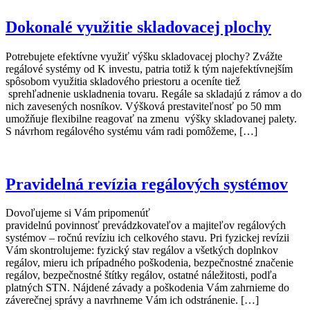
Dokonalé využitie skladovacej plochy
Potrebujete efektívne využiť výšku skladovacej plochy? Zvážte
regálové systémy od K investu, patria totiž k tým najefektívnejším
spôsobom využitia skladového priestoru a oceníte tiež
sprehľadnenie uskladnenia tovaru. Regále sa skladajú z rámov a do
nich zavesených nosníkov. Výšková prestaviteľnosť po 50 mm
umožňuje flexibilne reagovať na zmenu výšky skladovanej palety.
S návrhom regálového systému vám radi pomôžeme, […]
Pravidelná revízia regálových systémov
Dovoľujeme si Vám pripomenúť
pravidelnú povinnosť prevádzkovateľov a majiteľov regálových
systémov – ročnú revíziu ich celkového stavu. Pri fyzickej revízii
Vám skontrolujeme: fyzický stav regálov a všetkých doplnkov
regálov, mieru ich prípadného poškodenia, bezpečnostné značenie
regálov, bezpečnostné štítky regálov, ostatné náležitosti, podľa
platných STN. Nájdené závady a poškodenia Vám zahrnieme do
záverečnej správy a navrhneme Vám ich odstránenie. […]