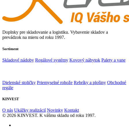
Doplnky pre skladovanie a logistiku. Vybavenie skladov a
prevádzok na mieru od roku 1997.
Sortiment
Skladové nádoby
Regálové systémy
Kovový nábytok
Palety a vane
Dielenské stoličky
Priemyselné rohože
Rebríky a plošiny
Obchodné
regále
KINVEST
O nás
Ukážky realizácií
Novinky
Kontakt
© 2026 KINVEST. K vášmu skladu od roku 1997.
facebook